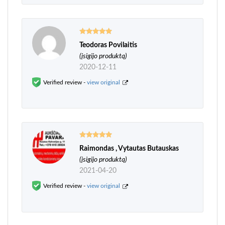
Teodoras Povilaitis
Įvertinimas:
5
iš 5
(įsigijo produktą)
2020-12-11
Verified review -
view original
Raimondas , Vytautas Butauskas
Įvertinimas:
5
iš 5
(įsigijo produktą)
2021-04-20
Verified review -
view original