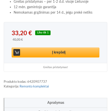
Greitas pristatymas – per 1-2 d.d. visoje Lietuvoje
12 mėn. gamintojo garantija
Nemokamas grąžinimas per 14 d., jeigu prekė netiks
Original price was: 40,00 €.
Current price is: 33,20 €.
33,20
€
Liko tik 1
40,00
€
produkto kiekis: Mercedes-Benz OM642 3.0 3.2 CD
Į krepšelį
Greitas pristatymas!
Produkto kodas:
6420907737
Kategorija:
Remonto komplektai
Aprašymas