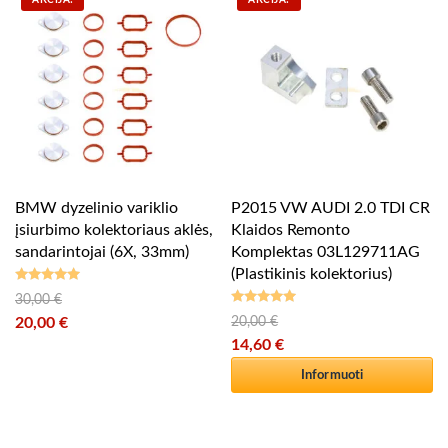
AKCIJA!
AKCIJA!
BMW dyzelinio variklio
P2015 VW AUDI 2.0 TDI CR
įsiurbimo kolektoriaus aklės,
Klaidos Remonto
sandarintojai (6X, 33mm)
Komplektas 03L129711AG
(Plastikinis kolektorius)
30,00
€
Įvertinimas:
Original price was: 30,00 €.
5.00
iš 5
20,00
€
20,00
€
Įvertinimas:
Original price was: 20,00 €.
5.00
iš 5
14,60
€
Current price is: 20,00 €.
Current price is: 14,60 €.
Informuoti