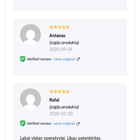
Antanas
Įvertinimas:
5
iš 5
(įsigijo produktą)
2020-09-04
Verified review -
view original
Rafal
Įvertinimas:
5
iš 5
(įsigijo produktą)
2020-10-20
Verified review -
view original
Labai viskas operatyviai. Likau patenkintas.