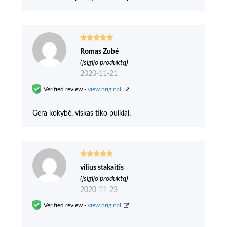
Romas Zubė
Įvertinimas:
5
iš 5
(įsigijo produktą)
2020-11-21
Verified review -
view original
Gera kokybė, viskas tiko puikiai.
vilius stakaitis
Įvertinimas:
5
iš 5
(įsigijo produktą)
2020-11-23
Verified review -
view original