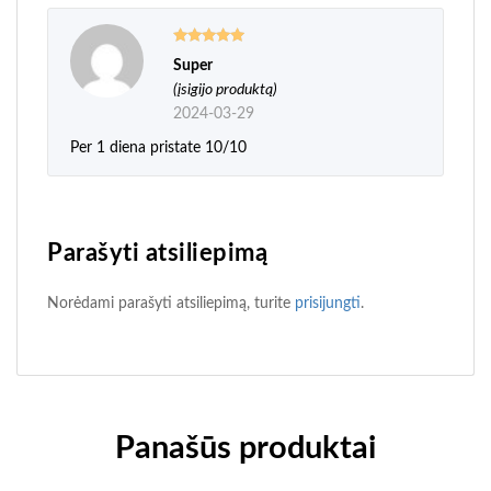
Super
Įvertinimas:
5
iš 5
(įsigijo produktą)
2024-03-29
Per 1 diena pristate 10/10
Parašyti atsiliepimą
Norėdami parašyti atsiliepimą, turite
prisijungti
.
Panašūs produktai