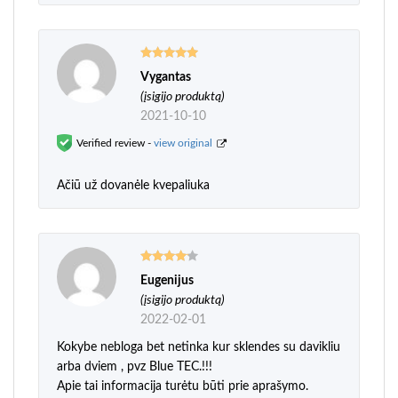
Vygantas
Įvertinimas:
5
iš 5
(įsigijo produktą)
2021-10-10
Verified review -
view original
Ačiū už dovanėle kvepaliuka
Eugenijus
Įvertinimas:
4
iš 5
(įsigijo produktą)
2022-02-01
Kokybe nebloga bet netinka kur sklendes su davikliu
arba dviem , pvz Blue TEC.!!!
Apie tai informacija turėtu būti prie aprašymo.