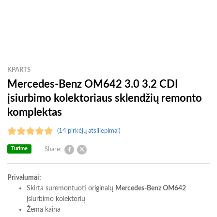
KPARTS
Mercedes-Benz OM642 3.0 3.2 CDI
įsiurbimo kolektoriaus sklendžių remonto
komplektas
(
14
pirkėjų atsiliepimai)
Įvertinimas:
Turime
Share:
4.93
iš 5
(viso
Privalumai:
įvertinimų:
Skirta suremontuoti originalų
Mercedes-Benz OM642
14
)
įsiurbimo kolektorių
Žema kaina