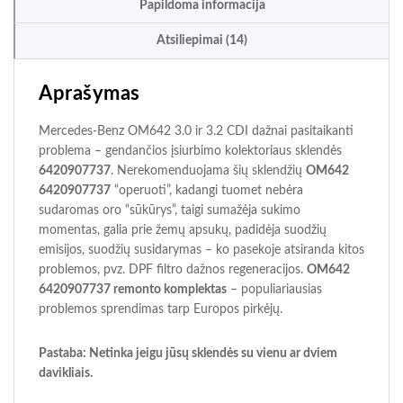
Papildoma informacija
Atsiliepimai (14)
Aprašymas
Mercedes-Benz OM642 3.0 ir 3.2 CDI dažnai pasitaikanti
problema – gendančios įsiurbimo kolektoriaus sklendės
6420907737
. Nerekomenduojama šių sklendžių
OM642
6420907737
“operuoti”, kadangi tuomet nebėra
sudaromas oro “sūkūrys”, taigi sumažėja sukimo
momentas, galia prie žemų apsukų, padidėja suodžių
emisijos, suodžių susidarymas – ko pasekoje atsiranda kitos
problemos, pvz. DPF filtro dažnos regeneracijos.
OM642
6420907737 remonto komplektas
– populiariausias
problemos sprendimas tarp Europos pirkėjų.
Pastaba: Netinka jeigu jūsų sklendės su vienu ar dviem
davikliais.