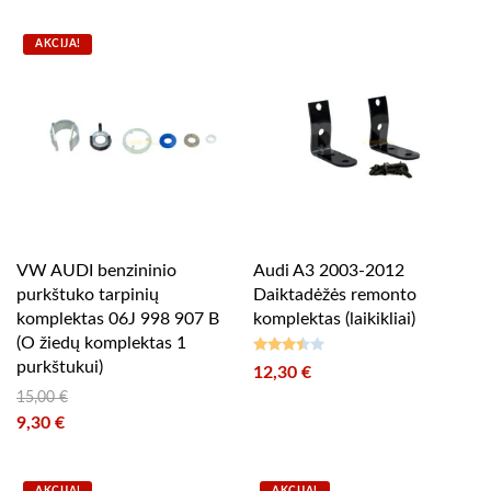
AKCIJA!
VW AUDI benzininio
Audi A3 2003-2012
purkštuko tarpinių
Daiktadėžės remonto
komplektas 06J 998 907 B
komplektas (laikikliai)
(O žiedų komplektas 1
purkštukui)
12,30
€
Įvertinimas:
3.33
iš
15,00
€
5
Original price was: 15,00 €.
9,30
€
Current price is: 9,30 €.