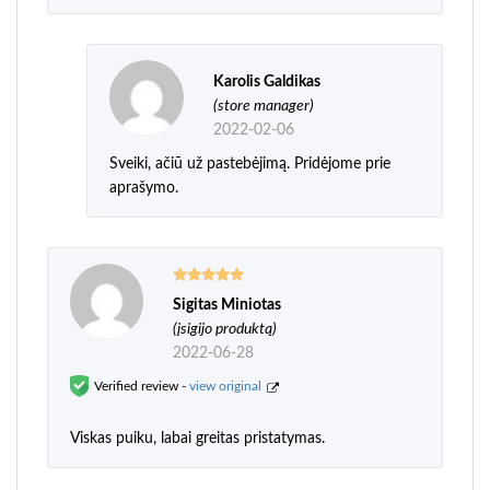
Karolis Galdikas
(store manager)
2022-02-06
Sveiki, ačiū už pastebėjimą. Pridėjome prie
aprašymo.
Sigitas Miniotas
Įvertinimas:
5
iš 5
(įsigijo produktą)
2022-06-28
Verified review -
view original
Viskas puiku, labai greitas pristatymas.