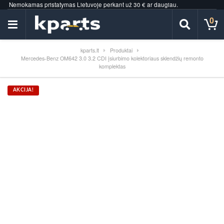
Nemokamas pristatymas Lietuvoje perkant už 30 € ar daugiau.
0
kparts.lt
Produktai
Mercedes-Benz OM642 3.0 3.2 CDI įsiurbimo kolektoriaus sklendžių remonto
komplektas
AKCIJA!