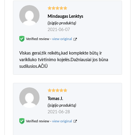
Mindaugas Lenktys
Įvertinimas:
5
iš 5
(įsigijo produktą)
2021-06-07
Verified review -
view original
Viskas gerai,tik reikėtų,kad komplekte būtų ir
varikliuko tvirtinimo kojelės.Dažniausiai jos būna
sudilusios.AČIŪ
Tomas J.
Įvertinimas:
5
iš 5
(įsigijo produktą)
2021-06-28
Verified review -
view original