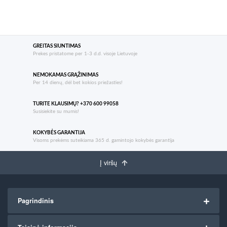
GREITAS SIUNTIMAS
Prekes pristatome per 1-3 d.d. visoje Lietuvoje
NEMOKAMAS GRĄŽINIMAS
Per 14 dienų, dėl bet kokios priežasties!
TURITE KLAUSIMŲ? +370 600 99058
Susisiekite su mumis!
KOKYBĖS GARANTIJA
Visoms prekėms suteikiama 365 d. gamintojo kokybės garantija
Į viršų
Pagrindinis