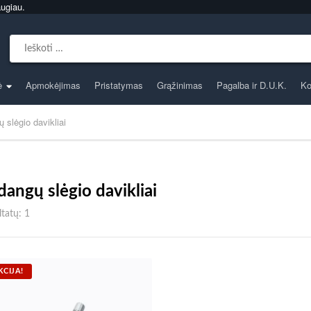
ugiau.
Search for:
ė
Apmokėjimas
Pristatymas
Grąžinimas
Pagalba ir D.U.K.
Ko
 slėgio davikliai
dangų slėgio davikliai
tatų: 1
KCIJA!