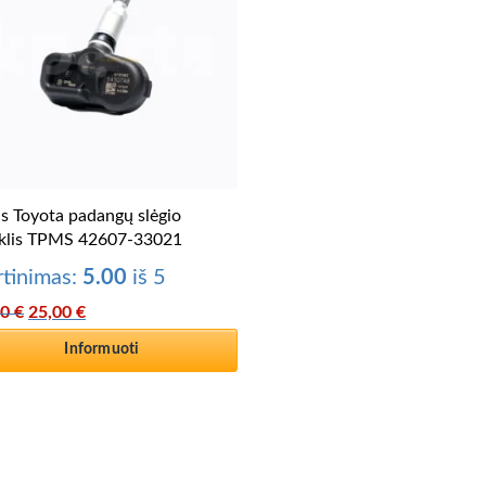
s Toyota padangų slėgio
iklis TPMS 42607-33021
rtinimas:
5.00
iš 5
Original price was: 28,30 €.
Current price is: 25,00 €.
30
€
25,00
€
Informuoti