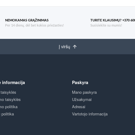
NEMOKAMAS GRĄŽINIMAS
TURITE KLAUSIMŲ? +370 600
Per 14 dienų, dėl bet kokios priežasties!
Susisiekite su mumis!
Į viršų
ė informacija
Paskyra
 taisyklės
Mano paskyra
mo taisyklės
Užsakymai
mo politika
Adresai
politika
Vartotojo informacija