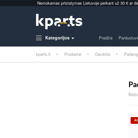
Nemokamas pristatymas Lietuvoje perkant už 30 € ar da
Kategorijos
Pradžia
Parduotuv
kparts.lt
Produktai
Davikliai
Padangų
Pa
Rezul
A