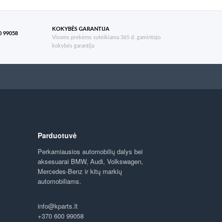
KOKYBĖS GARANTIJA
 99058
Visoms prekėms suteikiama 365 d. gamintojo
kokybės garantija
Parduotuvė
Perkamiausios automobilių dalys bei
aksesuarai BMW, Audi, Volkswagen,
Mercedes-Benz ir kitų markių
automobiliams.
info@kparts.lt
+370 600 99058