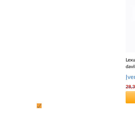
Lexu
dav
Įve
28,