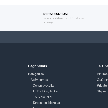
GREITAS SIUNTIMAS
Prekes pristatome per 1-3 d.d. visoje
Lietuvoje
Pagrindinis
Teisin
Kategorijos
Pirkimo
Apšvietimas
Grąžini
Xenon blokeliai
Privatu
LED žibintų blokai
Slapukų 
TMS blokeliai
Dinaminiai blokeliai