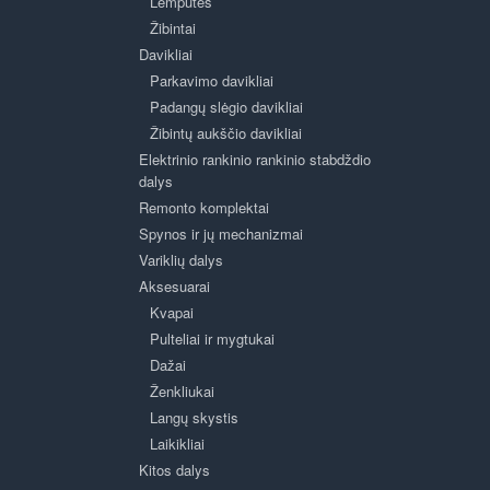
Lemputės
Žibintai
Davikliai
Parkavimo davikliai
Padangų slėgio davikliai
Žibintų aukščio davikliai
Elektrinio rankinio rankinio stabdždio
dalys
Remonto komplektai
Spynos ir jų mechanizmai
Variklių dalys
Aksesuarai
Kvapai
Pulteliai ir mygtukai
Dažai
Ženkliukai
Langų skystis
Laikikliai
Kitos dalys