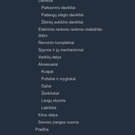
Davikliai
Parkavimo davikliai
Padangų slėgio davikliai
Žibintų aukščio davikliai
Elektrinio rankinio rankinio stabdždio
dalys
Remonto komplektai
Spynos ir jų mechanizmai
Variklių dalys
Aksesuarai
Kvapai
Pulteliai ir mygtukai
Dažai
Ženkliukai
Langų skystis
Laikikliai
Kitos dalys
Serviso įrangos nuoma
Pradžia