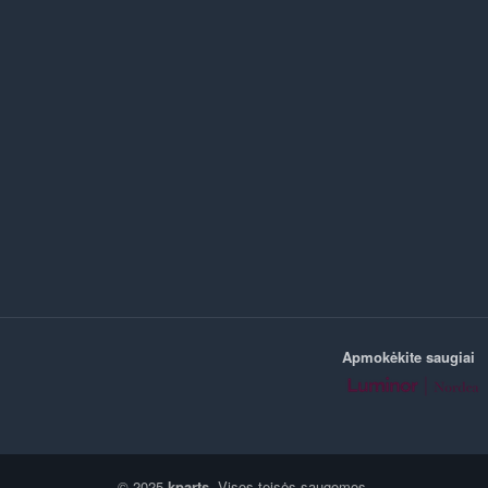
Apmokėkite saugiai
© 2025
kparts
. Visos teisės saugomos.