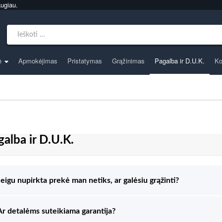
ugiau.
Search for:
ė
Apmokėjimas
Pristatymas
Grąžinimas
Pagalba ir D.U.K.
Ko
galba ir D.U.K.
Jeigu nupirkta prekė man netiks, ar galėsiu grąžinti?
Ar detalėms suteikiama garantija?