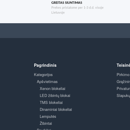
GREITAS SIUNTIMAS
Prekes pristatome per 1-3 d.d. visoje
Lietuvoje
Pagrindinis
Teisin
Kategorijos
Pirkimo
Apšvietimas
Grąžini
Xenon blokeliai
Privatu
LED žibintų blokai
Slapukų 
TMS blokeliai
Dinaminiai blokeliai
Lemputės
Žibintai