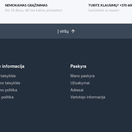
NEMOKAMAS GRĄŽINIMAS
TURITE KLAUSIMŲ? +370 600
Per 14 dienų, dėl bet kokios priežasties!
Susisiekite su mumis!
Į viršų
ė informacija
Paskyra
 taisyklės
Mano paskyra
mo taisyklės
Užsakymai
mo politika
Adresai
politika
Vartotojo informacija