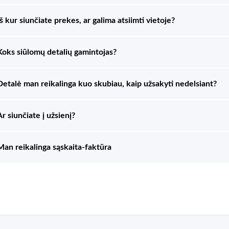
Iš kur siunčiate prekes, ar galima atsiimti vietoje?
Koks siūlomų detalių gamintojas?
Detalė man reikalinga kuo skubiau, kaip užsakyti nedelsiant?
Ar siunčiate į užsienį?
Man reikalinga sąskaita-faktūra