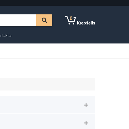
0
Krepšelis
ntaktai