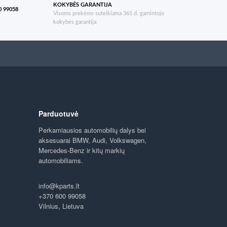
KOKYBĖS GARANTIJA
 99058
Visoms prekėms suteikiama 365 d. gamintojo
kokybės garantija
Parduotuvė
Perkamiausios automobilių dalys bei
aksesuarai BMW, Audi, Volkswagen,
Mercedes-Benz ir kitų markių
automobiliams.
info@kparts.lt
+370 600 99058
Vilnius, Lietuva