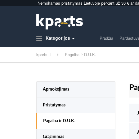
Nemokamas pristatymas Lietuvoje perkant už 30 € ar da
Kategorijos
Pradžia
Parduotuv
kparts.lt
Pagalba ir D.U.K.
Pa
Apmokėjimas
Pristatymas
Pagalba ir D.U.K.
Grąžinimas