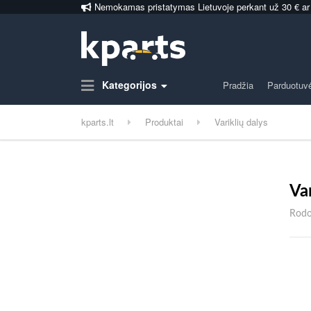
Nemokamas pristatymas Lietuvoje perkant už 30 € ar
Kategorijos
Pradžia
Parduotuv
kparts.lt
Produktai
Variklių dalys
Var
Rodom