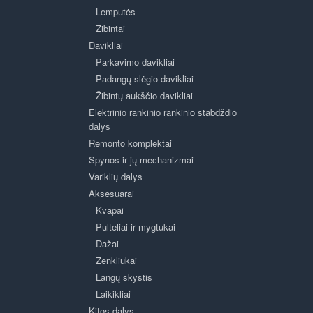
Lemputės
Žibintai
Davikliai
Parkavimo davikliai
Padangų slėgio davikliai
Žibintų aukščio davikliai
Elektrinio rankinio rankinio stabdždio
dalys
Remonto komplektai
Spynos ir jų mechanizmai
Variklių dalys
Aksesuarai
Kvapai
Pulteliai ir mygtukai
Dažai
Ženkliukai
Langų skystis
Laikikliai
Kitos dalys