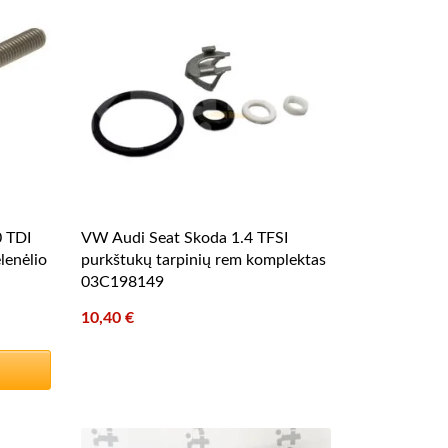
0 TDI
VW Audi Seat Skoda 1.4 TFSI
lenėlio
purkštukų tarpinių rem komplektas
03C198149
10,40
€