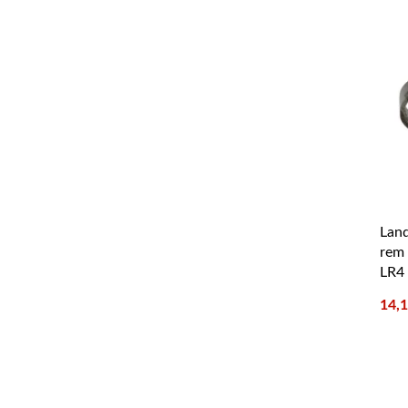
Land
rem
LR4
14,