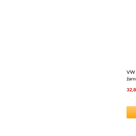
VW 1
žarn
32,