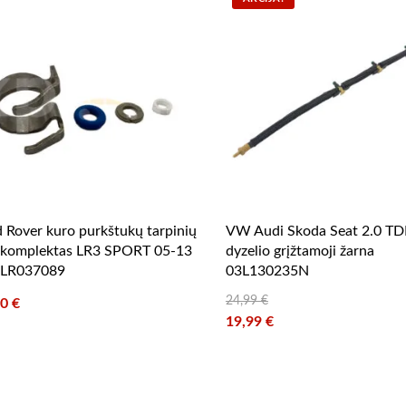
 Rover kuro purkštukų tarpinių
VW Audi Skoda Seat 2.0 TD
 komplektas LR3 SPORT 05-13
dyzelio grįžtamoji žarna
 LR037089
03L130235N
24,99
€
10
€
Original price was: 24,99 €.
19,99
€
Current price is: 19,99 €.