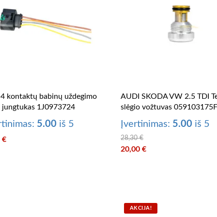
4 kontaktų babinų uždegimo
AUDI SKODA VW 2.5 TDI Te
ų jungtukas 1J0973724
slėgio vožtuvas 059103175
rtinimas:
5.00
iš 5
Įvertinimas:
5.00
iš 5
28,30
€
0
€
Original price was: 28,30 €.
20,00
€
Current price is: 20,00 €.
AKCIJA!