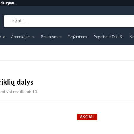
 daugiau.
Search for:
ė
Apmokėjimas
Pristatymas
Grąžinimas
Pagalba ir D.U.K.
Ko
iklių dalys
Rūšiuojama pagal populiarumą
i visi rezultatai: 10
AKCIJA!