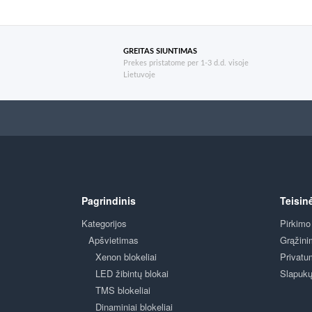
GREITAS SIUNTIMAS
Prekes pristatome per 1-3 d.d. visoje
Lietuvoje
Pagrindinis
Teisin
Kategorijos
Pirkimo
Apšvietimas
Grąžini
Xenon blokeliai
Privatu
LED žibintų blokai
Slapukų 
TMS blokeliai
Dinaminiai blokeliai