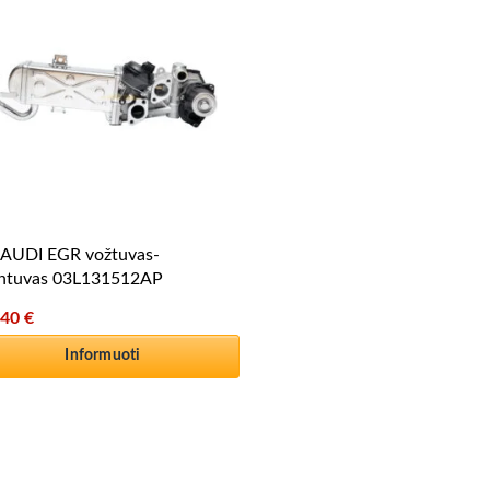
AUDI EGR vožtuvas-
intuvas 03L131512AP
,40
€
Informuoti