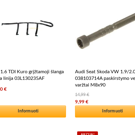
.6 TDI Kuro grįžtamoji šlanga
Audi Seat Skoda VW 1.9/2.
a linija 03L130235AF
038103714A paskirstymo ve
varžtai M8x90
80
€
14,99
€
Original price was: 14,99 €.
9,99
€
Current price is: 9,99 €.
Informuoti
Informuoti
AKCIJA!