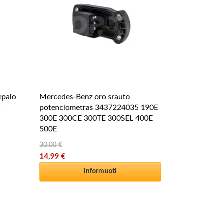
palo
Mercedes-Benz oro srauto
F
potenciometras 3437224035 190E
300E 300CE 300TE 300SEL 400E
500E
30,00
€
Original price was: 30,00 €.
14,99
€
Current price is: 14,99 €.
Informuoti