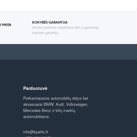
KOKYBĖS GARANTIJA
 99058
Visoms prekėms suteikiama 365 d. gamintojo
kokybės garantija
Parduotuvė
Perkamiausios automobilių dalys bei
aksesuarai BMW, Audi, Volkswagen,
Mercedes-Benz ir kitų markių
automobiliams.
info@kparts.lt