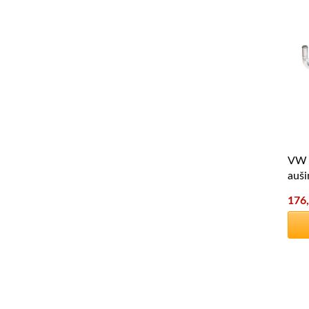
VW 
auš
176