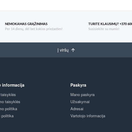
NEMOKAMAS GRĄŽINIMAS
TURITE KLAUSIMŲ? +370 600
Per 14 dienų, dėl bet kokios priežasties!
Susisiekite su mumis!
Į viršų
ė informacija
Paskyra
 taisyklės
Mano paskyra
mo taisyklės
Užsakymai
mo politika
Adresai
politika
Vartotojo informacija