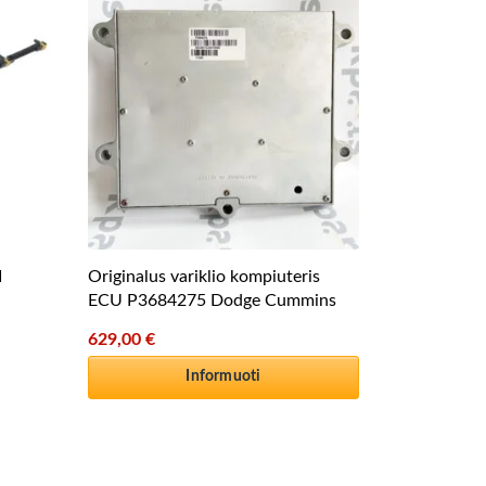
I
Originalus variklio kompiuteris
ECU P3684275 Dodge Cummins
629,00
€
Informuoti