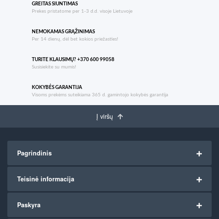
GREITAS SIUNTIMAS
Prekes pristatome per 1-3 d.d. visoje Lietuvoje
NEMOKAMAS GRĄŽINIMAS
Per 14 dienų, dėl bet kokios priežasties!
TURITE KLAUSIMŲ? +370 600 99058
Susisiekite su mumis!
KOKYBĖS GARANTIJA
Visoms prekėms suteikiama 365 d. gamintojo kokybės garantija
Į viršų
Pagrindinis
Teisinė informacija
Paskyra