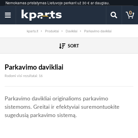
Nemokamas pristatymas Lietuvoje perkant už 30 € ar daugiau.
0
kparts.lt
Produktai
Davikliai
Parkavimo davikliai
SORT
Parkavimo davikliai
Rūšiuojama pagal populiarumą
Rodomi visi rezultatai: 16
Parkavimo davikliai originalioms parkavimo
sistemoms. Greitai ir efektyviai suremontuokite
sugedusią parkavimo sistemą.