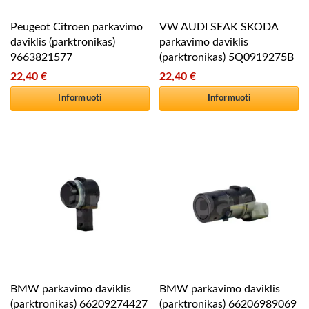
Peugeot Citroen parkavimo
VW AUDI SEAK SKODA
daviklis (parktronikas)
parkavimo daviklis
9663821577
(parktronikas) 5Q0919275B
22,40
€
22,40
€
Informuoti
Informuoti
BMW parkavimo daviklis
BMW parkavimo daviklis
(parktronikas) 66209274427
(parktronikas) 66206989069