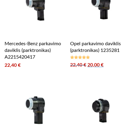
Mercedes-Benz parkavimo
Opel parkavimo daviklis
daviklis (parktronikas)
(parktronikas) 1235281
A2215420417
Original price was: 22,
Current price i
22,40
€
20,00
€
22,40
€
Įvertinimas:
5.00
iš 5