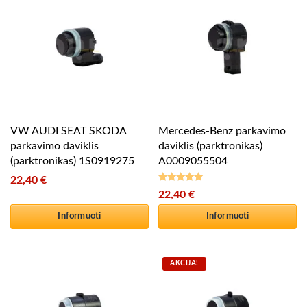
VW AUDI SEAT SKODA
Mercedes-Benz parkavimo
parkavimo daviklis
daviklis (parktronikas)
(parktronikas) 1S0919275
A0009055504
22,40
€
22,40
€
Įvertinimas:
5.00
iš 5
Informuoti
Informuoti
AKCIJA!