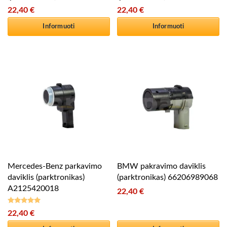
22,40
€
22,40
€
Informuoti
Informuoti
Mercedes-Benz parkavimo
BMW pakravimo daviklis
daviklis (parktronikas)
(parktronikas) 66206989068
A2125420018
22,40
€
22,40
€
Įvertinimas:
5.00
iš 5