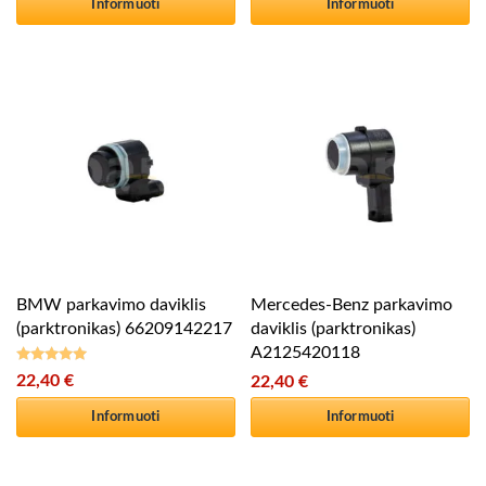
Informuoti
Informuoti
BMW parkavimo daviklis
Mercedes-Benz parkavimo
(parktronikas) 66209142217
daviklis (parktronikas)
A2125420118
22,40
€
22,40
€
Įvertinimas:
5.00
iš 5
Informuoti
Informuoti