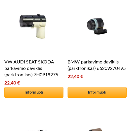
VW AUDI SEAT SKODA
BMW parkavimo daviklis
parkavimo daviklis
(parktronikas) 66209270495
(parktronikas) 7H0919275
22,40
€
22,40
€
Informuoti
Informuoti