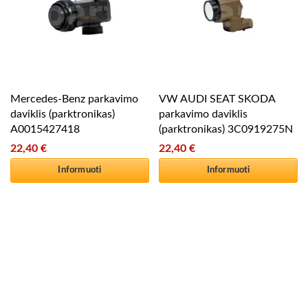
Mercedes-Benz parkavimo
VW AUDI SEAT SKODA
daviklis (parktronikas)
parkavimo daviklis
A0015427418
(parktronikas) 3C0919275N
22,40
€
22,40
€
Informuoti
Informuoti