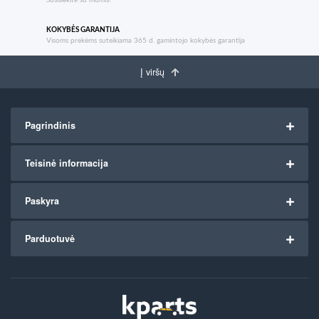
KOKYBĖS GARANTIJA
Visoms prekėms suteikiama 365 d. gamintojo kokybės garantija
Į viršų
Pagrindinis
Teisinė informacija
Paskyra
Parduotuvė