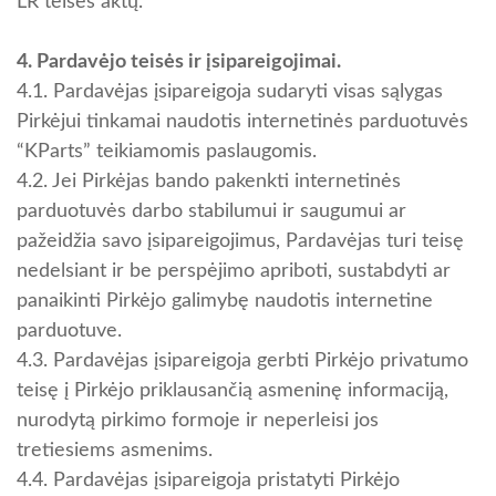
LR teisės aktų.
4. Pardavėjo teisės ir įsipareigojimai.
4.1. Pardavėjas įsipareigoja sudaryti visas sąlygas
Pirkėjui tinkamai naudotis internetinės parduotuvės
“KParts” teikiamomis paslaugomis.
4.2. Jei Pirkėjas bando pakenkti internetinės
parduotuvės darbo stabilumui ir saugumui ar
pažeidžia savo įsipareigojimus, Pardavėjas turi teisę
nedelsiant ir be perspėjimo apriboti, sustabdyti ar
panaikinti Pirkėjo galimybę naudotis internetine
parduotuve.
4.3. Pardavėjas įsipareigoja gerbti Pirkėjo privatumo
teisę į Pirkėjo priklausančią asmeninę informaciją,
nurodytą pirkimo formoje ir neperleisi jos
tretiesiems asmenims.
4.4. Pardavėjas įsipareigoja pristatyti Pirkėjo