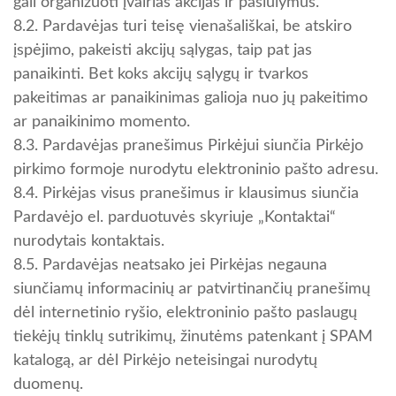
gali organizuoti įvairias akcijas ir pasiūlymus.
8.2. Pardavėjas turi teisę vienašališkai, be atskiro
įspėjimo, pakeisti akcijų sąlygas, taip pat jas
panaikinti. Bet koks akcijų sąlygų ir tvarkos
pakeitimas ar panaikinimas galioja nuo jų pakeitimo
ar panaikinimo momento.
8.3. Pardavėjas pranešimus Pirkėjui siunčia Pirkėjo
pirkimo formoje nurodytu elektroninio pašto adresu.
8.4. Pirkėjas visus pranešimus ir klausimus siunčia
Pardavėjo el. parduotuvės skyriuje „Kontaktai“
nurodytais kontaktais.
8.5. Pardavėjas neatsako jei Pirkėjas negauna
siunčiamų informacinių ar patvirtinančių pranešimų
dėl internetinio ryšio, elektroninio pašto paslaugų
tiekėjų tinklų sutrikimų, žinutėms patenkant į SPAM
katalogą, ar dėl Pirkėjo neteisingai nurodytų
duomenų.