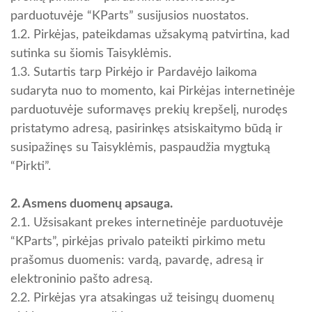
parduotuvėje “KParts” susijusios nuostatos.
1.2. Pirkėjas, pateikdamas užsakymą patvirtina, kad
sutinka su šiomis Taisyklėmis.
1.3. Sutartis tarp Pirkėjo ir Pardavėjo laikoma
sudaryta nuo to momento, kai Pirkėjas internetinėje
parduotuvėje suformavęs prekių krepšelį, nurodęs
pristatymo adresą, pasirinkęs atsiskaitymo būdą ir
susipažinęs su Taisyklėmis, paspaudžia mygtuką
“Pirkti”.
2. Asmens duomenų apsauga.
2.1. Užsisakant prekes internetinėje parduotuvėje
“KParts”, pirkėjas privalo pateikti pirkimo metu
prašomus duomenis: vardą, pavardę, adresą ir
elektroninio pašto adresą.
2.2. Pirkėjas yra atsakingas už teisingų duomenų