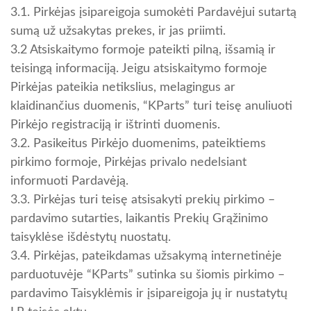
3.1. Pirkėjas įsipareigoja sumokėti Pardavėjui sutartą
sumą už užsakytas prekes, ir jas priimti.
3.2 Atsiskaitymo formoje pateikti pilną, išsamią ir
teisingą informaciją. Jeigu atsiskaitymo formoje
Pirkėjas pateikia netikslius, melagingus ar
klaidinančius duomenis, “KParts” turi teisę anuliuoti
Pirkėjo registraciją ir ištrinti duomenis.
3.2. Pasikeitus Pirkėjo duomenims, pateiktiems
pirkimo formoje, Pirkėjas privalo nedelsiant
informuoti Pardavėją.
3.3. Pirkėjas turi teisę atsisakyti prekių pirkimo –
pardavimo sutarties, laikantis Prekių Grąžinimo
taisyklėse išdėstytų nuostatų.
3.4. Pirkėjas, pateikdamas užsakymą internetinėje
parduotuvėje “KParts” sutinka su šiomis pirkimo –
pardavimo Taisyklėmis ir įsipareigoja jų ir nustatytų