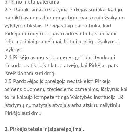
pirkimo metu pateikimą.
2.3. Pateikdamas užsakymą Pirkėjas sutinka, kad jo
pateikti asmens duomenys būtų tvarkomi užsakymo
vykdymo tikslais. Pirkėjas taip pat sutinka, kad
Pirkėjo nurodytu el. pašto adresu būtų siunčiami
informaciniai pranešimai, būtini prekių užsakymui
įvykdyti.
2.4 Pirkėjo asmens duomenys gali būti tvarkomi
rinkodaros tikslais tik tuo atveju, kai Pirkėjas pats
išreiškia tam sutikimą.
2.5 Pardavėjas įsipareigoja neatskleisti Pirkėjo
asmens duomenų tretiesiems asmenims, išskyrus kai
to reikalauja kompetentinga Valstybės institucija LR
įstatymų numatytais atvejais arba atskiru rašytiniu
Pirkėjo sutikimu.
3. Pirkėjo teisės ir įsipareigojimai.