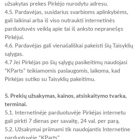
užsakytas prekes Pirkėjo nurodytu adresu.
4.5. Pardavėjas, susidarius svarbioms aplinkybėms,
gali laikinai arba iš viso nutraukti internetinės
parduotuvės veiklą apie tai iš anksto nepranešęs
Pirkėjui.
4.6. Pardavėjas gali vienašališkai pakeisti šių Taisyklių
sąlygas.
4.7 Jei Pirkėjas po šių sąlygų pasikeitimų naudojasi
“KParts” teikiamomis paslaugomis, laikoma, kad
Pirkėjas sutiko su Taisyklių pakeitimu.
5. Prekių užsakymas, kainos, atsiskaitymo tvarka,
terminai.
5.1. Internetinėje parduotuvėje Pirkėjas internetu
gali pirkti 7 dienas per savaitę, 24 val. per parą.
5.2. Užsakymai priimami tik naudojantis Internetine
parduotuvėje “KParts”.