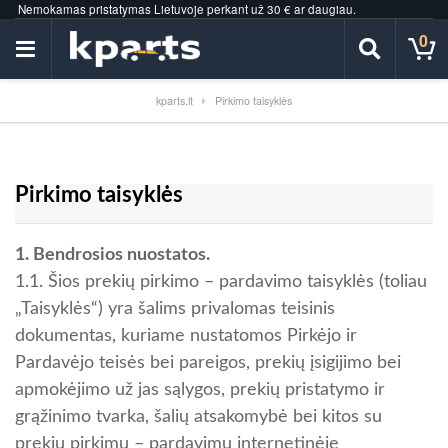
Nemokamas pristatymas Lietuvoje perkant už 30 € ar daugiau.
0
kparts.lt
Pirkimo taisyklės
Pirkimo taisyklės
1. Bendrosios nuostatos.
1.1. Šios prekių pirkimo – pardavimo taisyklės (toliau
„Taisyklės“) yra šalims privalomas teisinis
dokumentas, kuriame nustatomos Pirkėjo ir
Pardavėjo teisės bei pareigos, prekių įsigijimo bei
apmokėjimo už jas sąlygos, prekių pristatymo ir
grąžinimo tvarka, šalių atsakomybė bei kitos su
prekių pirkimu – pardavimu internetinėje