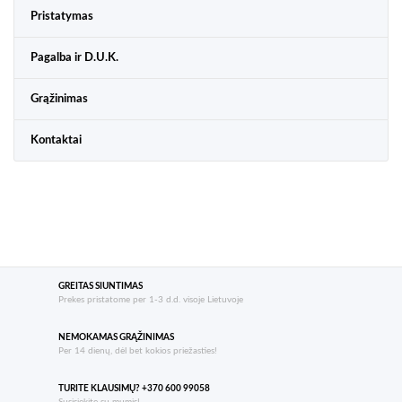
Pristatymas
Pagalba ir D.U.K.
Grąžinimas
Kontaktai
GREITAS SIUNTIMAS
Prekes pristatome per 1-3 d.d. visoje Lietuvoje
NEMOKAMAS GRĄŽINIMAS
Per 14 dienų, dėl bet kokios priežasties!
TURITE KLAUSIMŲ? +370 600 99058
Susisiekite su mumis!