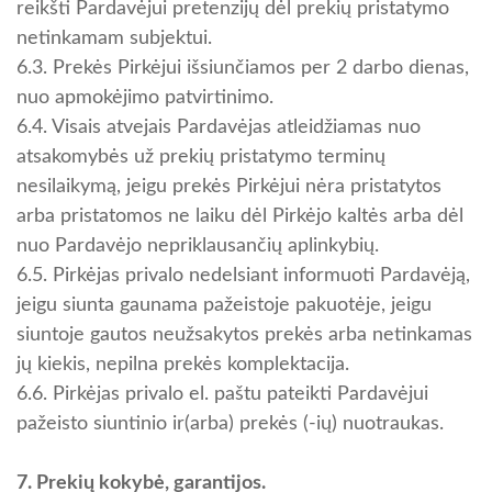
reikšti Pardavėjui pretenzijų dėl prekių pristatymo
netinkamam subjektui.
6.3. Prekės Pirkėjui išsiunčiamos per 2 darbo dienas,
nuo apmokėjimo patvirtinimo.
6.4. Visais atvejais Pardavėjas atleidžiamas nuo
atsakomybės už prekių pristatymo terminų
nesilaikymą, jeigu prekės Pirkėjui nėra pristatytos
arba pristatomos ne laiku dėl Pirkėjo kaltės arba dėl
nuo Pardavėjo nepriklausančių aplinkybių.
6.5. Pirkėjas privalo nedelsiant informuoti Pardavėją,
jeigu siunta gaunama pažeistoje pakuotėje, jeigu
siuntoje gautos neužsakytos prekės arba netinkamas
jų kiekis, nepilna prekės komplektacija.
6.6. Pirkėjas privalo el. paštu pateikti Pardavėjui
pažeisto siuntinio ir(arba) prekės (-ių) nuotraukas.
7. Prekių kokybė, garantijos.