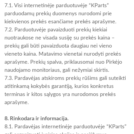
7.1. Visi internetinėje parduotuvėje “KParts”
parduodamų prekių duomenys nurodomi prie
kiekvienos prekės esančiame prekės aprašyme.
7.2. Parduotuvėje pavaizduoti prekių kiekiai
nuotraukose ne visada susiję su prekės kaina –
prekių gali būti pavaizduota daugiau nei vieno
vieneto kaina. Matavimo vienetai nurodyti prekės
aprašyme. Prekių spalva, priklausomai nuo Pirkėjo
naudojamo monitoriaus, gali nežymiai skirtis.
7.3. Pardavėjas atskiroms prekių rūšims gali suteikti
atitinkamą kokybės garantiją, kurios konkretus
terminas ir kitos sąlygos yra nurodomos prekės
aprašyme.
8. Rinkodara ir informacija.
8.1. Pardavėjas internetinėje parduotuvėje “KParts”