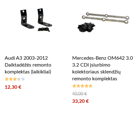
Audi A3 2003-2012
Mercedes-Benz OM642 3.0
Daiktadėžės remonto
3.2 CDI įsiurbimo
komplektas (laikikliai)
kolektoriaus sklendžių
remonto komplektas
12,30
€
Įvertinimas:
3.33
iš
40,00
€
Įvertinimas:
5
Original price was: 40,00 €.
4.93
iš 5
33,20
€
Current price is: 33,20 €.