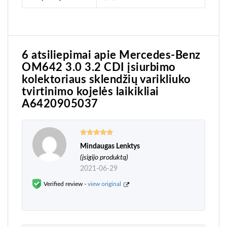
6 atsiliepimai apie
Mercedes-Benz
OM642 3.0 3.2 CDI įsiurbimo
kolektoriaus sklendžių varikliuko
tvirtinimo kojelės laikikliai
A6420905037
Mindaugas Lenktys
Įvertinimas:
5
iš 5
(įsigijo produktą)
2021-06-29
Verified review -
view original