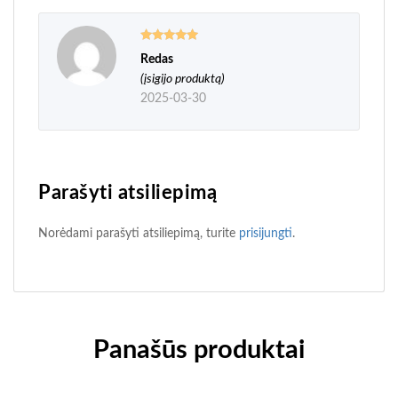
Redas
Įvertinimas:
5
iš 5
(įsigijo produktą)
2025-03-30
Parašyti atsiliepimą
Norėdami parašyti atsiliepimą, turite
prisijungti
.
Panašūs produktai