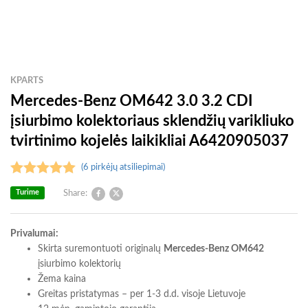
KPARTS
Mercedes-Benz OM642 3.0 3.2 CDI
įsiurbimo kolektoriaus sklendžių varikliuko
tvirtinimo kojelės laikikliai A6420905037
(
6
pirkėjų atsiliepimai)
Įvertinimas:
Turime
Share:
5.00
iš 5
(viso
Privalumai:
įvertinimų:
Skirta suremontuoti originalų
Mercedes-Benz OM642
6
)
įsiurbimo kolektorių
Žema kaina
Greitas pristatymas – per 1-3 d.d. visoje Lietuvoje