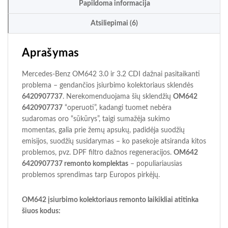
Papildoma informacija
Atsiliepimai (6)
Aprašymas
Mercedes-Benz OM642 3.0 ir 3.2 CDI dažnai pasitaikanti
problema – gendančios įsiurbimo kolektoriaus sklendės
6420907737
. Nerekomenduojama šių sklendžių
OM642
6420907737
“operuoti”, kadangi tuomet nebėra
sudaromas oro “sūkūrys”, taigi sumažėja sukimo
momentas, galia prie žemų apsukų, padidėja suodžių
emisijos, suodžių susidarymas – ko pasekoje atsiranda kitos
problemos, pvz. DPF filtro dažnos regeneracijos.
OM642
6420907737 remonto komplektas
– populiariausias
problemos sprendimas tarp Europos pirkėjų.
OM642 įsiurbimo kolektoriaus remonto laikikliai atitinka
šiuos kodus: