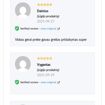
Dainius
Įvertinimas:
5
iš 5
(įsigijo produktą)
2021-09-27
Verified review -
view original
Viskas gerai preke gavau greitas pristatymas super
Vygantas
Įvertinimas:
5
iš 5
(įsigijo produktą)
2021-09-29
Verified review -
view original