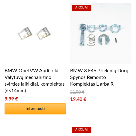
AKCIJA!
BMW Opel VW Audi ir kt.
BMW 3 E46 Priekinių Durų
Valytuvų mechanizmo
Spynos Remonto
svirties laikikliai, komplektas
Komplektas L arba R
(d<14mm)
21,00
€
9,99
€
Original price was: 21,00 €.
19,40
€
Current price is: 19,40 €.
Informuoti
AKCIJA!