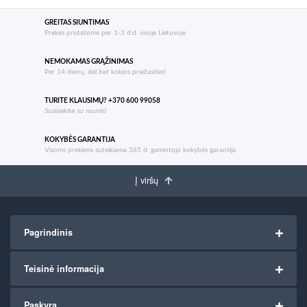
GREITAS SIUNTIMAS
Prekes pristatome per 1-3 d.d. visoje Lietuvoje
NEMOKAMAS GRĄŽINIMAS
Per 14 dienų, dėl bet kokios priežasties!
TURITE KLAUSIMŲ? +370 600 99058
Susisiekite su mumis!
KOKYBĖS GARANTIJA
Visoms prekėms suteikiama 365 d. gamintojo kokybės garantija
Į viršų
Pagrindinis
Teisinė informacija
Paskyra