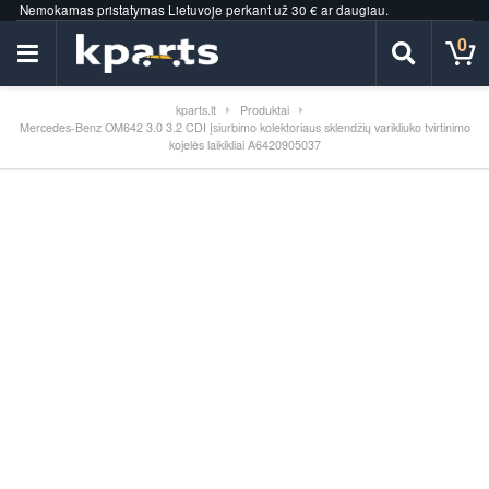
Nemokamas pristatymas Lietuvoje perkant už 30 € ar daugiau.
0
kparts.lt
Produktai
Mercedes-Benz OM642 3.0 3.2 CDI įsiurbimo kolektoriaus sklendžių varikliuko tvirtinimo
kojelės laikikliai A6420905037