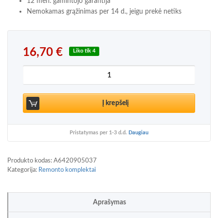
12 mėn. gamintojo garantija
Nemokamas grąžinimas per 14 d., jeigu prekė netiks
16,70
€
Liko tik 4
produkto kiekis: Mercedes-Benz OM642 3.0 3.2 CDI į
Į krepšelį
Pristatymas per 1-3 d.d.
Daugiau
Produkto kodas:
A6420905037
Kategorija:
Remonto komplektai
Aprašymas