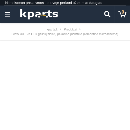
Nemokamas pristatymas Lietuvoje perkant už 30 € ar daugiau.
0
kparts.lt
Produktai
BMW X3 F25 LED galinių žibintų pakaitinė plokštelė (remontinė mikroschema)