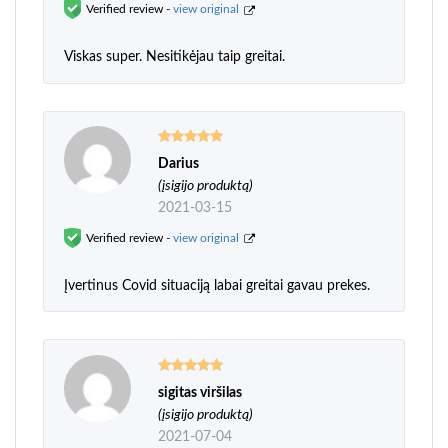
Verified review -
view original
Viskas super. Nesitikėjau taip greitai.
Darius
Įvertinimas:
5
iš 5
(įsigijo produktą)
2021-03-15
Verified review -
view original
Įvertinus Covid situaciją labai greitai gavau prekes.
sigitas viršilas
Įvertinimas:
5
iš 5
(įsigijo produktą)
2021-07-04