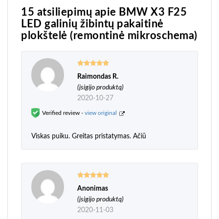
15 atsiliepimų apie
BMW X3 F25
LED galinių žibintų pakaitinė
plokštelė (remontinė mikroschema)
Raimondas R.
Įvertinimas:
5
iš 5
(įsigijo produktą)
2020-10-27
Verified review -
view original
Viskas puiku. Greitas pristatymas. Ačiū
Anonimas
Įvertinimas:
5
iš 5
(įsigijo produktą)
2020-11-03