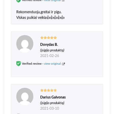
Rekomenduoju,greitai ir pigu.
Viskas puikiai veikia👍👍👍👍👍
Dovydas B.
Įvertinimas:
5
iš 5
(įsigijo produktą)
2021-02-26
Verified review -
view original
Darius Galvonas
Įvertinimas:
5
iš 5
(įsigijo produktą)
2021-03-10