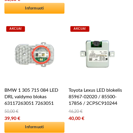
5.00
iš 5
Current price is: 56,60 €.
Informuoti
AKCIJA!
AKCIJA!
BMW 1 305 715 084 LED
Toyota Lexus LED blokelis
DRL valdymo blokas
85967-02020 / 85500-
63117263051 7263051
17856 / 2CPSC910244
50,00
€
46,20
€
Original price was: 50,00 €.
Original price was: 46,20 €.
39,90
€
40,00
€
Current price is: 39,90 €.
Current price is: 40,00 €.
Informuoti