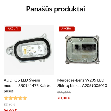
Panašūs produktai
AKCIJA!
AKCIJA!
AUDI Q5 LED Šviesų
Mercedes-Benz W205 LED
modulis 8R0941475 Kairės
žibintų blokas A2059005010
pusės
100,20
€
Original price was: 100,20 €.
70,00
€
Current price is: 70,00 €.
Įvertinimas:
83,30
€
Original price was: 83,30 €.
56,60
€