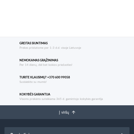
GREITAS SIUNTIMAS
Prekes pristatome per 1-3 d.d. visoje Lietuvoje
NEMOKAMAS GRĄŽINIMAS
Per 14 dienų, dėl bet kokios priežasties!
TURITE KLAUSIMŲ? +370 600 99058
Susisiekite su mumis!
KOKYBĖS GARANTIJA
Visoms prekėms suteikiama 365 d. gamintojo kokybės garantija
Į viršų