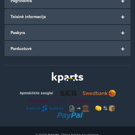
Pagrindinis
Teisinė informacija
Paskyra
Parduotuvė
Apmokėkite saugiai
© 2025
kparts
. Visos teisės saugomos.