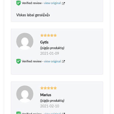
Verified review -
view original
Viskas labai gerai👍👍
Gytis
Įvertinimas:
5
iš 5
(įsigijo produktą)
2021-01-09
Verified review -
view original
Marius
Įvertinimas:
5
iš 5
(įsigijo produktą)
2021-02-10
Verified review -
view original