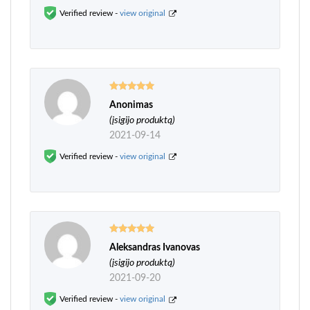
Verified review -
view original
Anonimas
Įvertinimas:
5
iš 5
(įsigijo produktą)
2021-09-14
Verified review -
view original
Aleksandras Ivanovas
Įvertinimas:
5
iš 5
(įsigijo produktą)
2021-09-20
Verified review -
view original