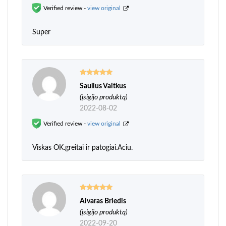
Verified review -
view original
Super
Saulius Vaitkus
Įvertinimas:
5
iš 5
(įsigijo produktą)
2022-08-02
Verified review -
view original
Viskas OK.greitai ir patogiai.Aciu.
Aivaras Briedis
Įvertinimas:
5
iš 5
(įsigijo produktą)
2022-09-20