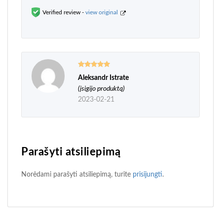
Verified review -
view original
Aleksandr Istrate
Įvertinimas:
5
iš 5
(įsigijo produktą)
2023-02-21
Parašyti atsiliepimą
Norėdami parašyti atsiliepimą, turite
prisijungti
.