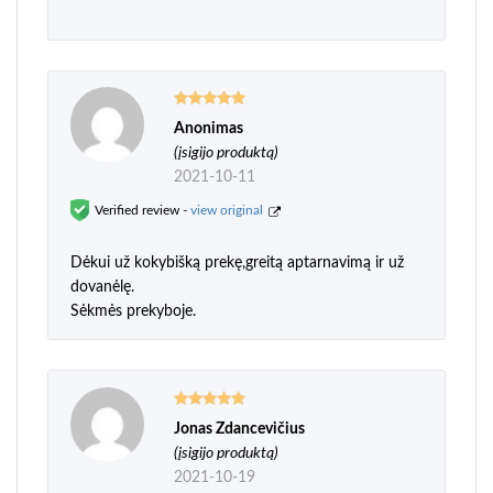
Anonimas
Įvertinimas:
5
iš 5
(įsigijo produktą)
2021-10-11
Verified review -
view original
Dėkui už kokybišką prekę,greitą aptarnavimą ir už
dovanėlę.
Sėkmės prekyboje.
Jonas Zdancevičius
Įvertinimas:
5
iš 5
(įsigijo produktą)
2021-10-19