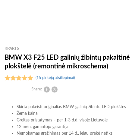
KPARTS
BMW X3 F25 LED galinių žibintų pakaitinė
plokštelė (remontinė mikroschema)
(
15
pirkėjų atsiliepimai)
Įvertinimas:
Neturime
Share:
5.00
iš 5
(viso
Skirta pakeisti originalias BMW galinių žibintų LED plokštes
įvertinimų:
Žema kaina
15
)
Greitas pristatymas – per 1-3 d.d. visoje Lietuvoje
12 mėn. gamintojo garantija
Nemokamas grąžinimas per 14 d., jeigu prekė netiks