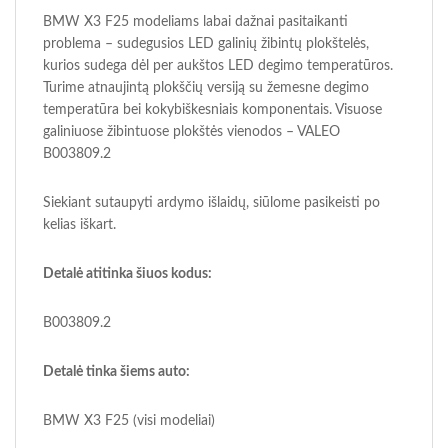
BMW X3 F25 modeliams labai dažnai pasitaikanti
problema – sudegusios LED galinių žibintų plokštelės,
kurios sudega dėl per aukštos LED degimo temperatūros.
Turime atnaujintą plokščių versiją su žemesne degimo
temperatūra bei kokybiškesniais komponentais. Visuose
galiniuose žibintuose plokštės vienodos – VALEO
B003809.2
Siekiant sutaupyti ardymo išlaidų, siūlome pasikeisti po
kelias iškart.
Detalė atitinka šiuos kodus:
B003809.2
Detalė tinka šiems auto:
BMW X3 F25 (visi modeliai)